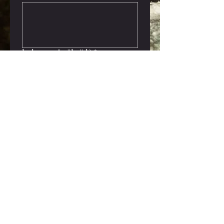
kedvenc gyümölcsöd:)
*
2-3 szó, amivel szerinted egy jó
retreat-társ/retreat szobatárs
leírható:
Submit
BORNTOBEWARRIOR.RETREATS@GMAIL.COM
See our privacy policy
here
Refunds/ cancellation policy is
here
Olvasd el az ÁSZF-et
ITT
Impresszum