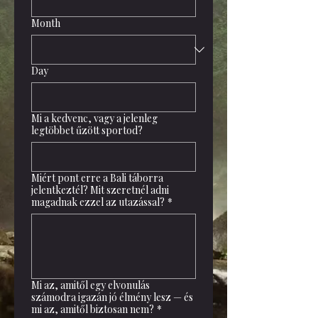
Month
Day
Mi a kedvenc, vagy a jelenleg
legtöbbet űzött sportod?
Miért pont erre a Bali táborra
jelentkeztél? Mit szeretnél adni
magadnak ezzel az utazással?
*
Mi az, amitől egy elvonulás
számodra igazán jó élmény lesz — és
mi az, amitől biztosan nem?
*